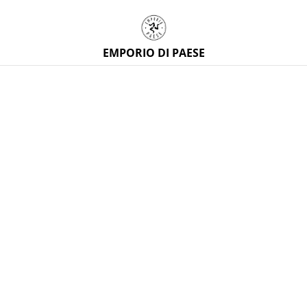
EMPORIO DI PAESE
Home
/
Prodotti
/
Artigianato siciliano
/
Fascia per capelli
double face in tessuto siciliano
%