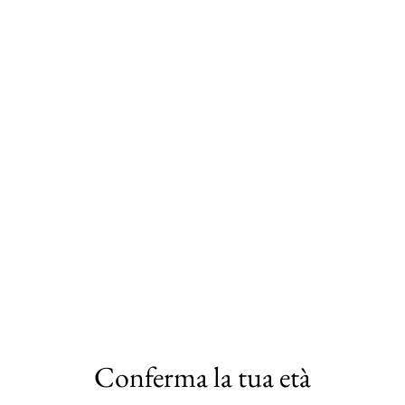
QUANTITÀ
Acquista ora
Aggiungi al carrello
Due tra i nostri splendidi tessuti siciliani, uniti per
arricchire il tuo look.
Facia turbante per capelli in stoffa con maioliche
siciliane oro e blu, in perfetto stile siciliano.
Conferma la tua età
Tutti i nostri articoli artigianali provengono dal centro