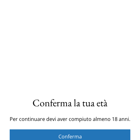
QUANTITÀ
Acquista ora
Aggiungi al carrello
Porta la Sicilia a casa tua con questa nuova fodera in
tessuto siciliano con teste di moro, ruote di carretto e
la ceramica tipica del calatino.
Le teste di moro hanno degli sguardi che incantano.
Conferma la tua età
Misura 40x40, tessuto 100% cotone.
Per continuare devi aver compiuto almeno 18 anni.
Tutte le fodere sono fatte a mano in Sicilia, a San
Michele di Ganzaria, a 18 km da Caltagirone. Si può
Conferma
dire che vengono dal cuore della Sicilia.