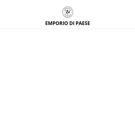
EMPORIO DI PAESE
Home
/
Prodotti
/
Artigianato siciliano
/
Fodera cuscino in
tessuto siciliano con teste di moro, su misura
%