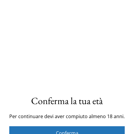
quadrate
18,00 €
25,00 €
QUANTITÀ
Acquista ora
Aggiungi al carrello
Conferma la tua età
Scampolo di stoffa siciliana misto cotone con
maioliche di Caltagirone colorate.
Per continuare devi aver compiuto almeno 18 anni.
Altezza 2,80 m
Conferma