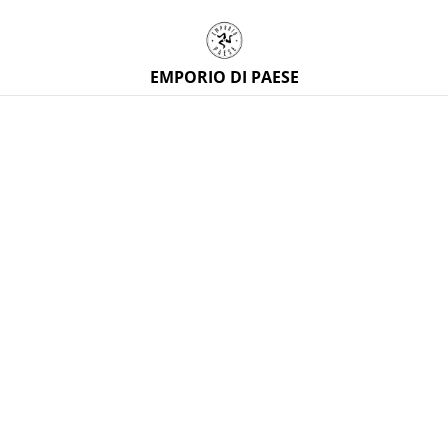
EMPORIO DI PAESE
Home
/
Prodotti
/
Tessuti siciliani
/
Scampolo di tessuto
siciliano, 1 metro, misto cotone, h 280 cm con maioliche
siciliane colorate quadrate
%