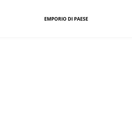
EMPORIO DI PAESE
EMPORIO DI PAESE
Home
Prodotti
Contattaci
 "Livin' la vida l'oca"
T-shirt st
vida l'oca
ESAURITO
18,00 €