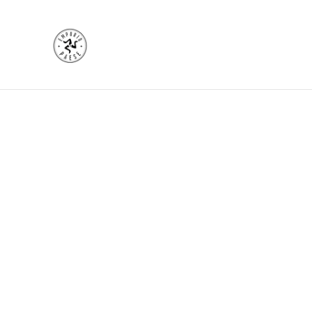
Home
/
Prodotti
/
Collezione Emporio
/
T-shirt stampata