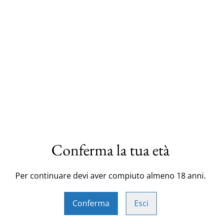
TAGLIA
Un design unico realizzato d
rilassata dell'entroterra, con
Conferma la tua età
Stampa in vinile rosso (o de
organic. Se preferisci un col
d'acquisto nella sezione "M
Per continuare devi aver compiuto almeno 18 anni.
meglio per accontentarti.
Conferma
Esci
Emporio di paese, al sevizio 