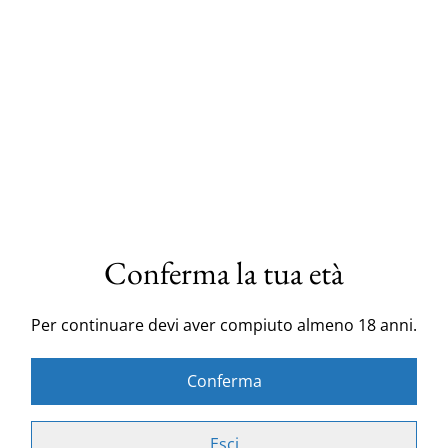
2,80 m
20,00 €
25,00 €
MISURA TAGLIO
QUANTITÀ
Acquista ora
Conferma la tua età
Aggiungi al carrello
Per continuare devi aver compiuto almeno 18 anni.
Splendido tessuto siciliano disponibile al metro con
fondo bianco e maioliche di Caltagirone, arricchiscono
Conferma
il tutto grandi ruote di carretto siciliano e limoni.
Altezza tessuto 2,80 m.
Esci