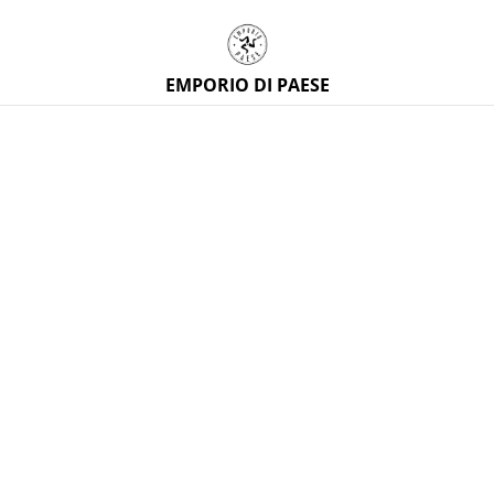
EMPORIO DI PAESE
Home
/
Prodotti
/
Tessuti siciliani
/
Tessuto siciliano al
metro con maioliche e grande ruota di carretto, popeline di
cotone esclusiva, altezza 2,80 m
%