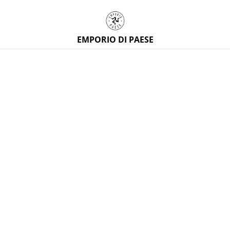
EMPORIO DI PAESE
Home
/
Prodotti
/
Tessuti siciliani
/
Tessuto siciliano al
metro h 2,80 metri con maioliche, sole e limoni