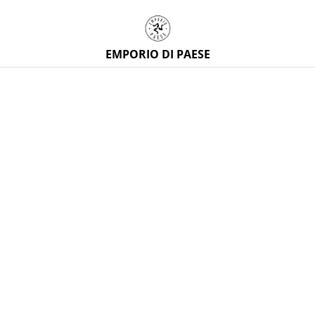
EMPORIO DI PAESE
Home
/
Prodotti
/
Artigianato siciliano
/
Fodera cuscino in
tessuto siciliano fatta a mano maioliche blu, anche su misura
%