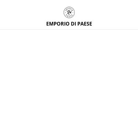
EMPORIO DI PAESE
Home
/
Prodotti
/
Artigianato siciliano
/
Fodera in tessuto
siciliano 40x40 fatta a mano
%